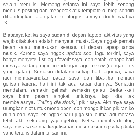
selain menulis. Memang selama ini saya lebih senang
menulis posting dan mengotak-atik template di blog sendiri
dibandingkan jalan-jalan ke blogger lainnya, duuh maaf ya
:3.
Biasanya ketika saya sudah di depan laptop, aktivitas yang
wajib dilakukan adalah menyetel musik. Saya nggak pernah
betah kalau melakukan sesuatu di depan laptop tanpa
musik. Karena saya nggak
update
soal lagu terkini, saya
hanya menyetel list lagu favorit saya, dan entah kenapa hari
ini saya sedang ingin mendengar lagu melow (dengan lirik
yang galau). Semakin didalami setiap bait lagunya, saya
jadi membayangkan pacar saya, dan tiba-tiba menjadi
gelisah karena hari ini tak ada kabar darinya. Semakin
mendalam, semakin gelisah, semakin galau. Berkali-kali
saya kirim pesan singkat untuknya, tapi dia tak
membalasnya.
"Paling dia sibuk,"
pikir saya. Akhirnya saya
urungkan niat untuk menelepon, dan mengalihkan pikiran ke
dunia baru saya, eh nggak baru juga sih, cuma jadi merasa
lebih aktif sekarang, yap ngeblog. Ketika menulis di blog,
saya merasa semua kegelisahan itu sirna seiring setiap kata
yang tertulis dalam tulisan ini.