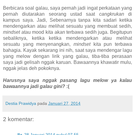
Berbicara soal galau, saya pernah jadi ingat perkataan yang
pernah diutarakan seorang ustad saat
cangkrukan
di
kampus saya. Jadi, Sebenarnya tanpa kita sadari ketika
mendengarkan atau melihat sesuatu yang membuat sedih,
mindset
atau mood kita akan terbawa sedih juga. Begitupun
sebaliknya, ketika ketika mendengarkan atau melihat
sesuatu yang menyenangkan,
mindset
kita pun terbawa
bahagia. Kayak sekarang ini nih, saat saya mendengar lagu
yang melow dengan lirik yang galau, tiba-tiba perasaan
saya jadi gelisah nggak karuan. Bawaannya khawatir mulu,
nggak jelas deh pokoknya.
Harusnya saya nggak pasang lagu melow ya kalau
bawaannya jadi galau gini?
:(
Destia Prawidya
pada
Januari 27, 2014
2 komentar:
Ila
28 Januari 2014 pukul 07.55