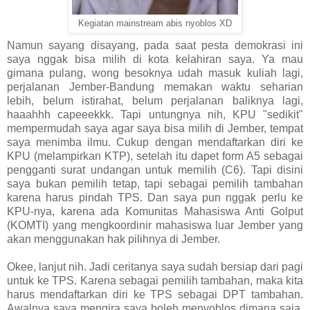
Kegiatan mainstream abis nyoblos XD
Namun sayang disayang, pada saat pesta demokrasi ini
saya nggak bisa milih di kota kelahiran saya. Ya mau
gimana pulang, wong besoknya udah masuk kuliah lagi,
perjalanan Jember-Bandung memakan waktu seharian
lebih, belum istirahat, belum perjalanan baliknya lagi,
haaahhh capeeekkk. Tapi untungnya nih, KPU "sedikit"
mempermudah saya agar saya bisa milih di Jember, tempat
saya menimba ilmu. Cukup dengan mendaftarkan diri ke
KPU (melampirkan KTP), setelah itu dapet form A5 sebagai
pengganti surat undangan untuk memilih (C6). Tapi disini
saya bukan pemilih tetap, tapi sebagai pemilih tambahan
karena harus pindah TPS. Dan saya pun nggak perlu ke
KPU-nya, karena ada Komunitas Mahasiswa Anti Golput
(KOMTI) yang mengkoordinir mahasiswa luar Jember yang
akan menggunakan hak pilihnya di Jember.
Okee, lanjut nih. Jadi ceritanya saya sudah bersiap dari pagi
untuk ke TPS. Karena sebagai pemilih tambahan, maka kita
harus mendaftarkan diri ke TPS sebagai DPT tambahan.
Awalnya saya mengira saya boleh menyoblos dimana saja,