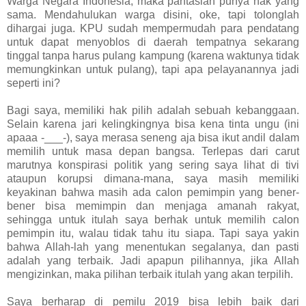
Warga Negara Indonesia, maka pantaslah punya hak yang
sama. Mendahulukan warga disini, oke, tapi tolonglah
dihargai juga. KPU sudah mempermudah para pendatang
untuk dapat menyoblos di daerah tempatnya sekarang
tinggal tanpa harus pulang kampung (karena waktunya tidak
memungkinkan untuk pulang), tapi apa pelayanannya jadi
seperti ini?
Bagi saya, memiliki hak pilih adalah sebuah kebanggaan.
Selain karena jari kelingkingnya bisa kena tinta ungu (ini
apaaa -___-), saya merasa seneng aja bisa ikut andil dalam
memilih untuk masa depan bangsa. Terlepas dari carut
marutnya konspirasi politik yang sering saya lihat di tivi
ataupun korupsi dimana-mana, saya masih memiliki
keyakinan bahwa masih ada calon pemimpin yang bener-
bener bisa memimpin dan menjaga amanah rakyat,
sehingga untuk itulah saya berhak untuk memilih calon
pemimpin itu, walau tidak tahu itu siapa. Tapi saya yakin
bahwa Allah-lah yang menentukan segalanya, dan pasti
adalah yang terbaik. Jadi apapun pilihannya, jika Allah
mengizinkan, maka pilihan terbaik itulah yang akan terpilih.
Saya berharap di pemilu 2019 bisa lebih baik dari