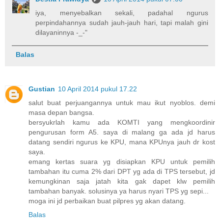
iya, menyebalkan sekali, padahal ngurus
perpindahannya sudah jauh-jauh hari, tapi malah gini
dilayaninnya -_-"
Balas
Gustian
10 April 2014 pukul 17.22
salut buat perjuangannya untuk mau ikut nyoblos. demi
masa depan bangsa.
bersyukrlah kamu ada KOMTI yang mengkoordinir
pengurusan form A5. saya di malang ga ada jd harus
datang sendiri ngurus ke KPU, mana KPUnya jauh dr kost
saya.
emang kertas suara yg disiapkan KPU untuk pemilih
tambahan itu cuma 2% dari DPT yg ada di TPS tersebut, jd
kemungkinan saja jatah kita gak dapet klw pemilih
tambahan banyak. solusinya ya harus nyari TPS yg sepi...
moga ini jd perbaikan buat pilpres yg akan datang.
Balas