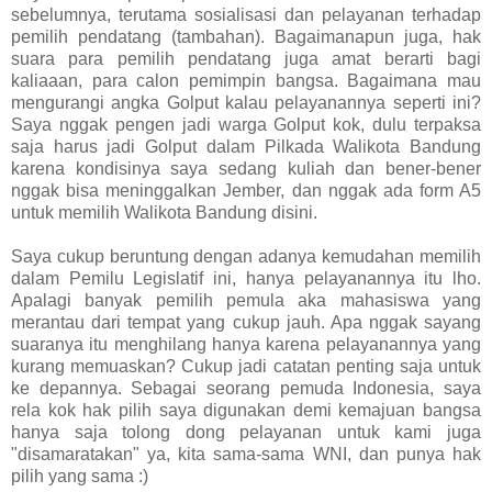
sebelumnya, terutama sosialisasi dan pelayanan terhadap
pemilih pendatang (tambahan). Bagaimanapun juga, hak
suara para pemilih pendatang juga amat berarti bagi
kaliaaan, para calon pemimpin bangsa. Bagaimana mau
mengurangi angka Golput kalau pelayanannya seperti ini?
Saya nggak pengen jadi warga Golput kok, dulu terpaksa
saja harus jadi Golput dalam Pilkada Walikota Bandung
karena kondisinya saya sedang kuliah dan bener-bener
nggak bisa meninggalkan Jember, dan nggak ada form A5
untuk memilih Walikota Bandung disini.
Saya cukup beruntung dengan adanya kemudahan memilih
dalam Pemilu Legislatif ini, hanya pelayanannya itu lho.
Apalagi banyak pemilih pemula aka mahasiswa yang
merantau dari tempat yang cukup jauh. Apa nggak sayang
suaranya itu menghilang hanya karena pelayanannya yang
kurang memuaskan? Cukup jadi catatan penting saja untuk
ke depannya. Sebagai seorang pemuda Indonesia, saya
rela kok hak pilih saya digunakan demi kemajuan bangsa
hanya saja tolong dong pelayanan untuk kami juga
"disamaratakan" ya, kita sama-sama WNI, dan punya hak
pilih yang sama :)